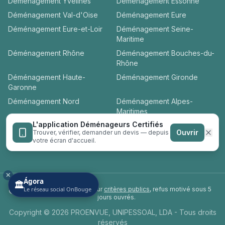
Déménagement
Yvelines
Déménagement
Essonne
Déménagement
Val-d'Oise
Déménagement
Eure
Déménagement
Eure-et-Loir
Déménagement
Seine-
Maritime
Déménagement
Rhône
Déménagement
Bouches-du-
Rhône
Déménagement
Haute-
Déménagement
Gironde
Garonne
Déménagement
Nord
Déménagement
Alpes-
Maritimes
L'application Déménageurs Certifiés
Déménagement
Loire-
Déménagement
Hérault
Ouvrir
Trouver, vérifier, demander un devis — depuis
Atlantique
votre écran d'accueil.
✕
Ágora
🏛️
Label privé
Le réseau social OnBouge
— sélection sur
critères publics
, refus motivé sous 5
jours ouvrés.
Copyright © 2026 PROENVUE, UNIPESSOAL, LDA - Tous droits
réservés