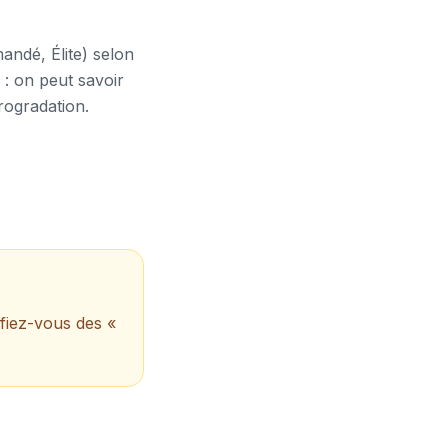
andé, Élite) selon
s : on peut savoir
rogradation.
éfiez-vous des «