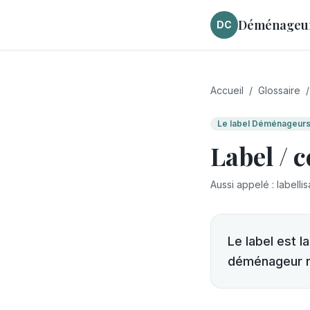
Déménageurs
DC
Accueil
/
Glossaire
/
Le label Déménageurs 
Label / c
Aussi appelé
:
labellis
Le label est 
déménageur re