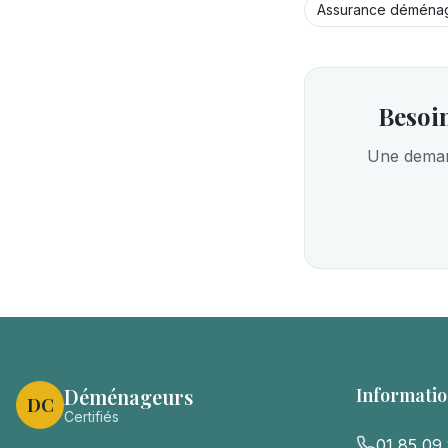
Assurance déména
Besoin
Une demand
Déménageurs
Informatio
DC
Certifiés
01 85 09