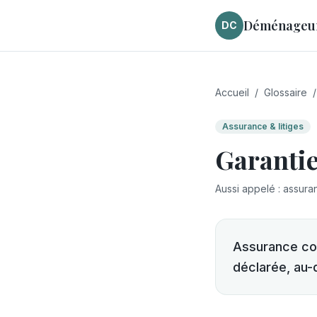
Déménageurs
DC
Accueil
/
Glossaire
/
Assurance & litiges
Garanti
Aussi appelé
:
assura
Assurance com
déclarée, au-