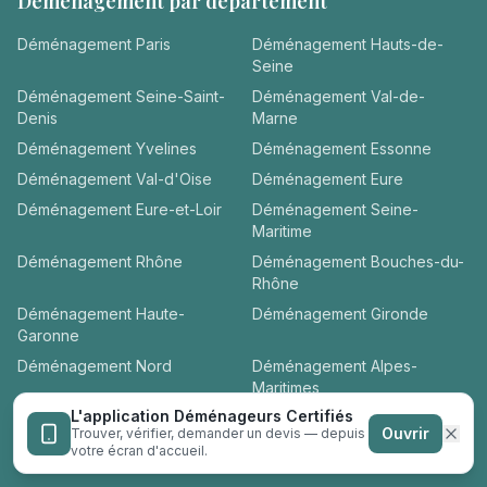
Déménagement par département
Déménagement
Paris
Déménagement
Hauts-de-
Seine
Déménagement
Seine-Saint-
Déménagement
Val-de-
Denis
Marne
Déménagement
Yvelines
Déménagement
Essonne
Déménagement
Val-d'Oise
Déménagement
Eure
Déménagement
Eure-et-Loir
Déménagement
Seine-
Maritime
Déménagement
Rhône
Déménagement
Bouches-du-
Rhône
Déménagement
Haute-
Déménagement
Gironde
Garonne
Déménagement
Nord
Déménagement
Alpes-
Maritimes
L'application Déménageurs Certifiés
Déménagement
Loire-
Déménagement
Hérault
Ouvrir
Trouver, vérifier, demander un devis — depuis
Atlantique
votre écran d'accueil.