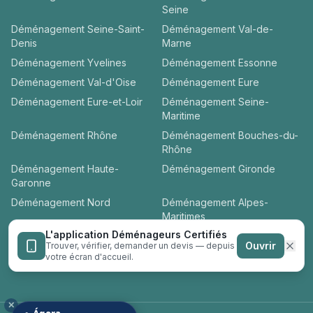
Seine
Déménagement
Seine-Saint-
Déménagement
Val-de-
Denis
Marne
Déménagement
Yvelines
Déménagement
Essonne
Déménagement
Val-d'Oise
Déménagement
Eure
Déménagement
Eure-et-Loir
Déménagement
Seine-
Maritime
Déménagement
Rhône
Déménagement
Bouches-du-
Rhône
Déménagement
Haute-
Déménagement
Gironde
Garonne
Déménagement
Nord
Déménagement
Alpes-
Maritimes
L'application Déménageurs Certifiés
Déménagement
Loire-
Déménagement
Hérault
Ouvrir
Trouver, vérifier, demander un devis — depuis
Atlantique
votre écran d'accueil.
✕