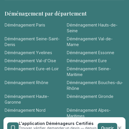
Déménagement par département
Déménagement
Paris
Déménagement
Hauts-de-
Seine
Déménagement
Seine-Saint-
Déménagement
Val-de-
Denis
Marne
Déménagement
Yvelines
Déménagement
Essonne
Déménagement
Val-d'Oise
Déménagement
Eure
Déménagement
Eure-et-Loir
Déménagement
Seine-
Maritime
Déménagement
Rhône
Déménagement
Bouches-du-
Rhône
Déménagement
Haute-
Déménagement
Gironde
Garonne
Déménagement
Nord
Déménagement
Alpes-
Maritimes
L'application Déménageurs Certifiés
Déménagement
Loire-
Déménagement
Hérault
Ouvrir
Trouver, vérifier, demander un devis — depuis