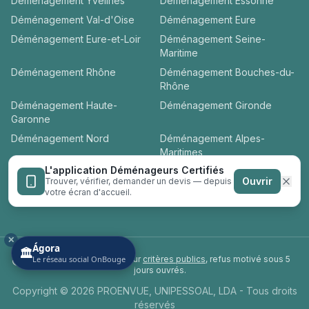
Déménagement
Yvelines
Déménagement
Essonne
Déménagement
Val-d'Oise
Déménagement
Eure
Déménagement
Eure-et-Loir
Déménagement
Seine-
Maritime
Déménagement
Rhône
Déménagement
Bouches-du-
Rhône
Déménagement
Haute-
Déménagement
Gironde
Garonne
Déménagement
Nord
Déménagement
Alpes-
Maritimes
L'application Déménageurs Certifiés
Déménagement
Loire-
Déménagement
Hérault
Ouvrir
Trouver, vérifier, demander un devis — depuis
Atlantique
votre écran d'accueil.
✕
Ágora
🏛️
Label privé
Le réseau social OnBouge
— sélection sur
critères publics
, refus motivé sous 5
jours ouvrés.
Copyright © 2026 PROENVUE, UNIPESSOAL, LDA - Tous droits
réservés